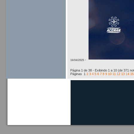
-
16/04/2025
Página 1 de 38 - Exibindo 1 a 10 (de 371 not
Páginas
1
2
3
4
5
6
7
8
9
10
11
12
13
14
15