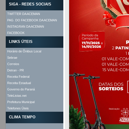
SIGA - REDES SOCIAIS
TWITTER DA ACEMAN
PAG. DO FACEBOOK DA ACEMAN
INSTAGRAN DA ACEMAN
FACEBOOK
LINKS ÚTEIS
Horário de Ônibus Local
Sebrae
Correios
Detran - PR
Receita Federal
Receita Estadual
Governo do Paraná
TeleListas.net
Prefeitura Municipal
Telefones Úteis
CLIMA TEMPO