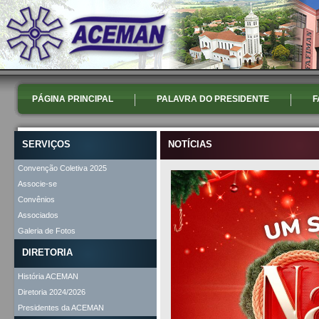
PÁGINA PRINCIPAL
PALAVRA DO PRESIDENTE
F
SERVIÇOS
NOTÍCIAS
Convenção Coletiva 2025
Associe-se
Convênios
Associados
Galeria de Fotos
DIRETORIA
História ACEMAN
Diretoria 2024/2026
Presidentes da ACEMAN