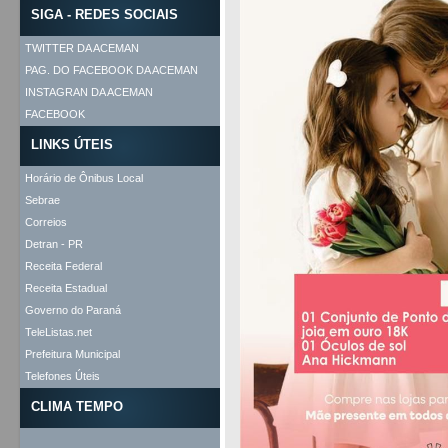
SIGA - REDES SOCIAIS
TWITTER DA ACEMAN
PAG. DO FACEBOOK DA ACEMAN
INSTAGRAN DA ACEMAN
FACEBOOK
LINKS ÚTEIS
Horário de Ônibus Local
Sebrae
Correios
Detran - PR
Receita Federal
Receita Estadual
Governo do Paraná
TeleListas.net
Prefeitura Municipal
Telefones Úteis
CLIMA TEMPO