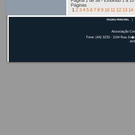
Página 1 de 38 - Exibindo 1 a 10 
Páginas
1
2
3
4
5
6
7
8
9
10
11
12
13
14
PÁGINA PRINCIPAL
Associação Com
Fone: (44) 3233 - 1194 Rua Jo�o
ac