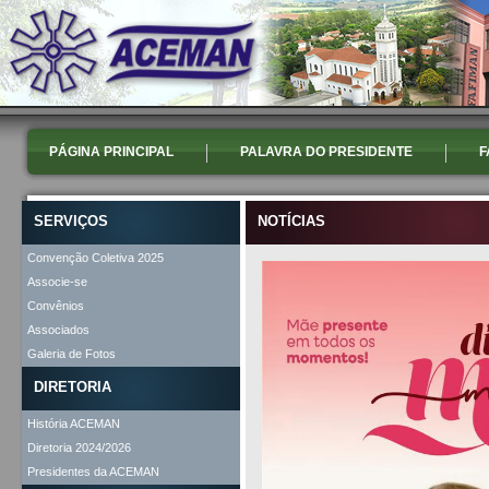
PÁGINA PRINCIPAL
PALAVRA DO PRESIDENTE
F
SERVIÇOS
NOTÍCIAS
Convenção Coletiva 2025
Associe-se
Convênios
Associados
Galeria de Fotos
DIRETORIA
História ACEMAN
Diretoria 2024/2026
Presidentes da ACEMAN