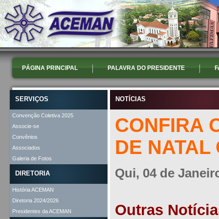
PÁGINA PRINCIPAL
PALAVRA DO PRESIDENTE
F
SERVIÇOS
NOTÍCIAS
Convenção Coletiva 2025
CONFIRA 
Associe-se
Convênios
DE NATAL 
Associados
Galeria de Fotos
Qui, 04 de Janeir
DIRETORIA
História ACEMAN
Diretoria 2024/2026
Outras Notícia
Presidentes da ACEMAN