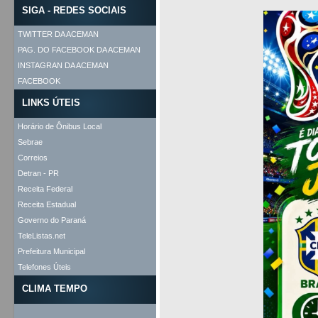
SIGA - REDES SOCIAIS
TWITTER DA ACEMAN
PAG. DO FACEBOOK DA ACEMAN
INSTAGRAN DA ACEMAN
FACEBOOK
LINKS ÚTEIS
Horário de Ônibus Local
Sebrae
Correios
Detran - PR
Receita Federal
Receita Estadual
Governo do Paraná
TeleListas.net
Prefeitura Municipal
Telefones Úteis
CLIMA TEMPO