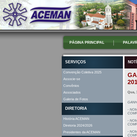
PÁGINA PRINCIPAL
PALAVR
SERVIÇOS
NOT
Convenção Coletiva 2025
GA
Associe-se
20
Convênios
Qua, 
Associados
Galeria de Fotos
GANH
DIRETORIA
- NOM
COMP
História ACEMAN
- NO
COMP
Diretoria 2024/2026
- NOM
Presidentes da ACEMAN
COMP