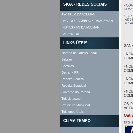
SIGA - REDES SOCIAIS
- NO
COMP
TWITTER DA ACEMAN
OS PR
 ÁS 1
PAG. DO FACEBOOK DA ACEMAN
 AV. 
INSTAGRAN DA ACEMAN
FACEBOOK
LINKS ÚTEIS
GANH
Horário de Ônibus Local
- NO
COMP
Sebrae
Correios
- NO
COMP
Detran - PR
- NO
Receita Federal
COMP
Receita Estadual
- NO
Governo do Paraná
COMP
TeleListas.net
OS P
Prefeitura Municipal
ACEM
Telefones Úteis
Outr
CLIMA TEMPO
25/06/