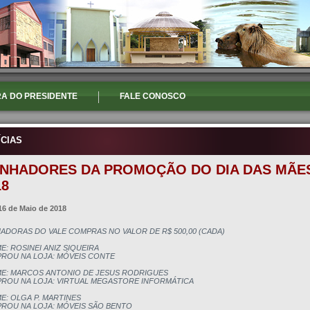
A DO PRESIDENTE
FALE CONOSCO
ÍCIAS
NHADORES DA PROMOÇÃO DO DIA DAS MÃE
18
16 de Maio de 2018
ADORAS DO VALE COMPRAS NO VALOR DE R$ 500,00 (CADA)

E: ROSINEI ANIZ SIQUEIRA

ROU NA LOJA: MÓVEIS CONTE

ME: MARCOS ANTONIO DE JESUS RODRIGUES

ROU NA LOJA: VIRTUAL MEGASTORE INFORMÁTICA

E: OLGA P. MARTINES

ROU NA LOJA: MÓVEIS SÃO BENTO
