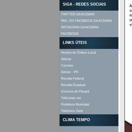
SIGA - REDES SOCIAIS
TWITTER DA ACEMAN
PAG. DO FACEBOOK DA ACEMAN
INSTAGRAN DA ACEMAN
FACEBOOK
LINKS ÚTEIS
Horário de Ônibus Local
Sebrae
Correios
Detran - PR
Receita Federal
Receita Estadual
Governo do Paraná
TeleListas.net
Prefeitura Municipal
Telefones Úteis
CLIMA TEMPO