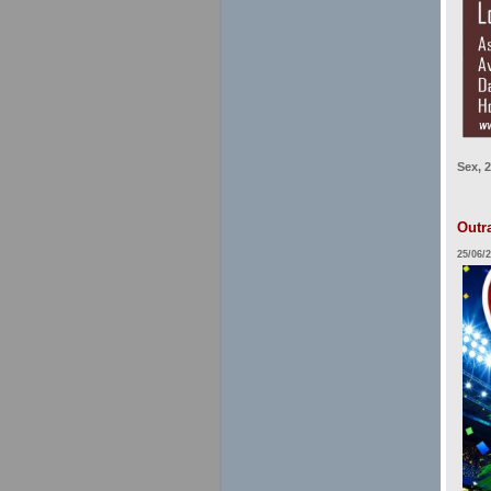
Sex, 
Outr
25/06/