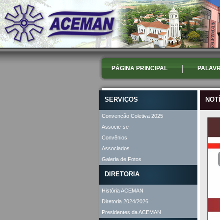
PÁGINA PRINCIPAL
PALAVR
SERVIÇOS
NOT
Convenção Coletiva 2025
Associe-se
Convênios
Associados
Galeria de Fotos
DIRETORIA
História ACEMAN
Diretoria 2024/2026
Presidentes da ACEMAN