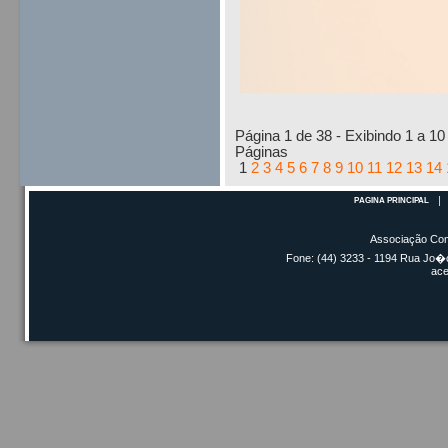
Página 1 de 38 - Exibindo 1 a 10 
Páginas
1
2
3
4
5
6
7
8
9
10
11
12
13
14
PÁGINA PRINCIPAL
Associação Com
Fone: (44) 3233 - 1194 Rua Jo�o
ac