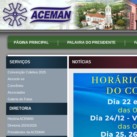
PÁGINA PRINCIPAL
PALAVRA DO PRESIDENTE
F
SERVIÇOS
NOTÍCIAS
Convenção Coletiva 2025
Associe-se
Convênios
Associados
Galeria de Fotos
DIRETORIA
História ACEMAN
Diretoria 2024/2026
Presidentes da ACEMAN