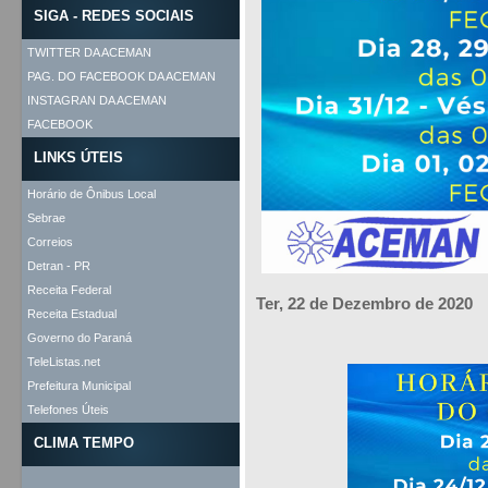
SIGA - REDES SOCIAIS
TWITTER DA ACEMAN
PAG. DO FACEBOOK DA ACEMAN
INSTAGRAN DA ACEMAN
FACEBOOK
LINKS ÚTEIS
Horário de Ônibus Local
Sebrae
Correios
Detran - PR
Receita Federal
Ter, 22 de Dezembro de 2020
Receita Estadual
Governo do Paraná
TeleListas.net
Prefeitura Municipal
Telefones Úteis
CLIMA TEMPO