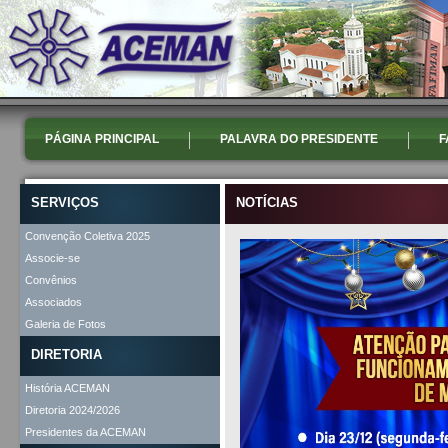
PÁGINA PRINCIPAL
PALAVRA DO PRESIDENTE
F
SERVIÇOS
NOTÍCIAS
Convenção Coletiva 2025
Associe-se
Convênios
Associados
Galeria de Fotos
DIRETORIA
História ACEMAN
Diretoria 2024/2026
Presidentes da ACEMAN